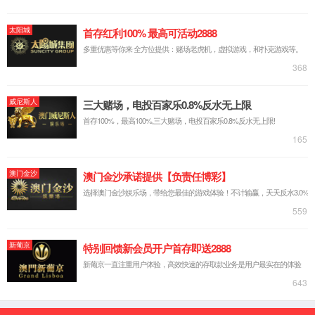
汽车修补
印刷油墨
汽车OEM
卷材涂料
防腐涂料
塑胶涂料
自喷漆
粉末涂料
塑料色母
金属烤漆
仿镀锌仿镀铬
15854170688
选择opta足球数据铝银浆的
6大理由
6 MAIN REASONS FOR CHOOSING YINJIAN
33年品牌沉淀
成就品牌厂家